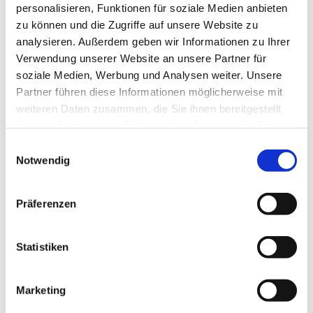
personalisieren, Funktionen für soziale Medien anbieten
zu können und die Zugriffe auf unsere Website zu
analysieren. Außerdem geben wir Informationen zu Ihrer
Freundeskreis
Verwendung unserer Website an unsere Partner für
soziale Medien, Werbung und Analysen weiter. Unsere
Partner führen diese Informationen möglicherweise mit
Weiterlesen
weiteren Daten zusammen, die Sie ihnen bereitgestellt
haben oder die sie im Rahmen Ihrer Nutzung der Dienste
gesammelt haben.
E
Notwendig
i
n
Kontakt
w
Präferenzen
i
l
Weiterlesen
l
Statistiken
i
g
Marketing
u