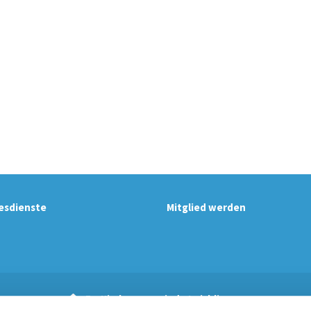
esdienste
Mitglied werden
Ev. Kirchengemeinde Leichlingen
