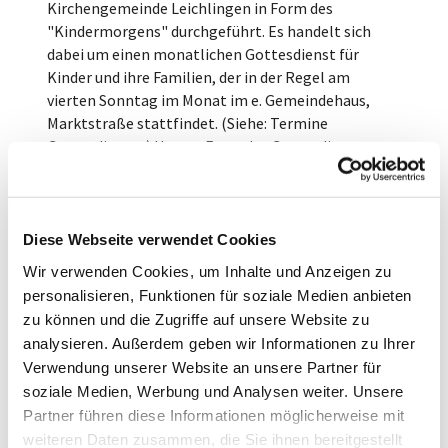
Kirchengemeinde Leichlingen in Form des
"Kindermorgens" durchgeführt. Es handelt sich
dabei um einen monatlichen Gottesdienst für
Kinder und ihre Familien, der in der Regel am
vierten Sonntag im Monat im e. Gemeindehaus,
Marktstraße stattfindet. (Siehe: Termine
Gottesdienste) Unsere Form des Gottesdienstes
orientiert sich an zwei Sätzen aus unserem Leitbild:
"Verkündigung orientiert sich an Zielgruppen",
wobei die Zielgruppe des Kindermorgens zwischen
3 und 13 Jahren und ihre Eltern sind, und "Wir
Diese Webseite verwendet Cookies
machen Angebote, die ein Gemeinschaftsgefühl
Wir verwenden Cookies, um Inhalte und Anzeigen zu
vermitteln sollen"; hierin liegt das gemeinsame
personalisieren, Funktionen für soziale Medien anbieten
Frühstück begründet, bei dem man sich
zu können und die Zugriffe auf unsere Website zu
austauschen und kennen lernen kann
analysieren. Außerdem geben wir Informationen zu Ihrer
Die meist zweistündigen Gottesdienste haben
Verwendung unserer Website an unsere Partner für
folgenden Ablauf:
soziale Medien, Werbung und Analysen weiter. Unsere
Partner führen diese Informationen möglicherweise mit
Eröffnung mit Lied und Gebet, dann gemeinsames
weiteren Daten zusammen, die Sie ihnen bereitgestellt