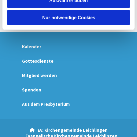
Auswahl erlauben
a
Familiengottesdienst mit Beteiligung der Kinder in
der Kirche.
h
l
Nur notwendige Cookies
Kalender
Gottesdienste
Mitglied werden
Spenden
Aus dem Presbyterium
Ev. Kirchengemeinde Leichlingen

· Evangelische Kirchengemeinde Leichlingen