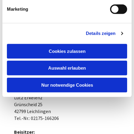
g
Vorsitzende:
Marketing
u
Silvia Pallenberg
n
Grünscheid 44
g
42799 Leichlingen
Details zeigen
s
Tel.-Nr.: 02175-165155
a
u
Stv. Vorsitzende:
Cookies zulassen
s
Tanja Zimmermann
w
Bremersheide 6
Auswahl erlauben
a
42799 Leichlingen
Tel.-Nr.: 02175-882333
h
l
Nur notwendige Cookies
Kassenwart:
Lutz Erkelenz
Grünscheid 25
42799 Leichlingen
Tel.-Nr.: 02175-166206
Beisitzer: