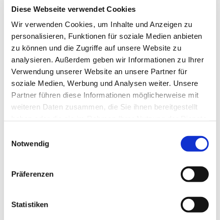
Oder spenden Sie auf unser Konto:
Diese Webseite verwendet Cookies
VR Bank e.G.
Wir verwenden Cookies, um Inhalte und Anzeigen zu
IBAN DE54 3706 2600 2507 5830 19
personalisieren, Funktionen für soziale Medien anbieten
zu können und die Zugriffe auf unsere Website zu
und/oder helfen Sie ehrenamtlich:
analysieren. Außerdem geben wir Informationen zu Ihrer
Verwendung unserer Website an unsere Partner für
bei Renovierungsarbeiten an unserer
soziale Medien, Werbung und Analysen weiter. Unsere
Kleinkirche
Partner führen diese Informationen möglicherweise mit
beim Küsterdienst
weiteren Daten zusammen, die Sie ihnen bereitgestellt
bei der Gartenarbeit etc.
haben oder die sie im Rahmen Ihrer Nutzung der Dienste
gesammelt haben.
E
Die Spenden werden alle für die dauerhafte
Notwendig
i
Erhaltung und Renovierung unserer Kleinkirche St.
n
Heribert verwendet. Die Spenden erhält
w
ausschließlich der Förderkreis. Dieser ist als
Präferenzen
i
gemeinnütziger Verein anerkannt und kann bei
l
Bedarf Spendenquittungen ausstellen.
l
Statistiken
DER VORSTAND
i